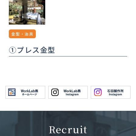
金型・治具
①プレス金型
Recruit